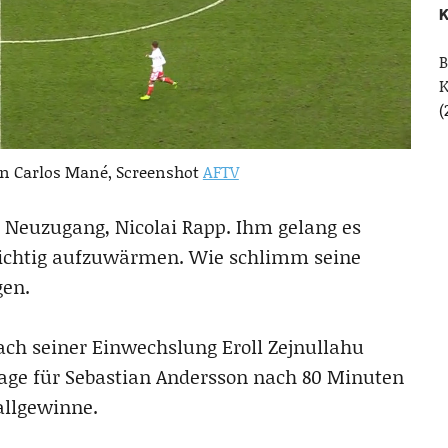
K
B
(
on Carlos Mané, Screenshot
AFTV
 Neuzugang, Nicolai Rapp. Ihm gelang es
e richtig aufzuwärmen. Wie schlimm seine
gen.
ach seiner Einwechslung Eroll Zejnullahu
rlage für Sebastian Andersson nach 80 Minuten
allgewinne.