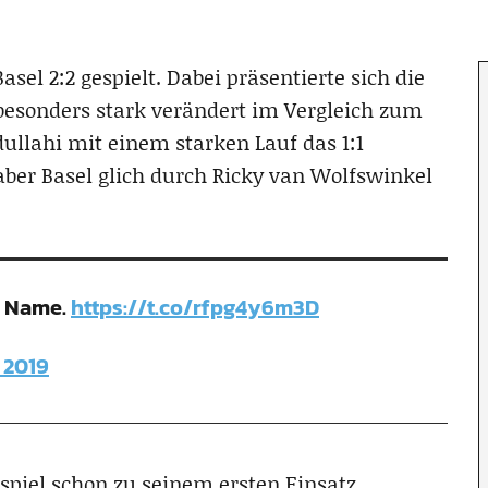
sel 2:2 gespielt. Dabei präsentierte sich die
 besonders stark verändert im Vergleich zum
llahi mit einem starken Lauf das 1:1
 aber Basel glich durch Ricky van Wolfswinkel
r Name.
https://t.co/rfpg4y6m3D
 2019
spiel schon zu seinem ersten Einsatz