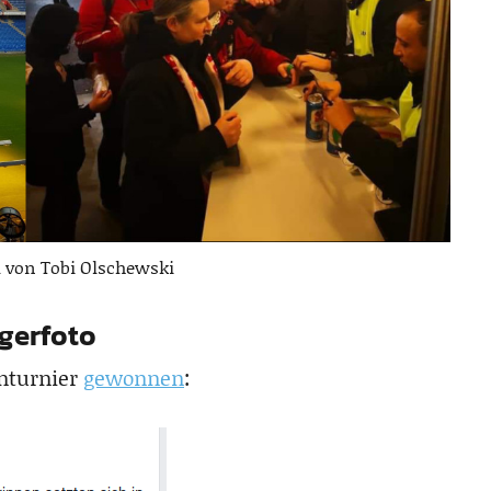
l von Tobi Olschewski
egerfoto
enturnier
gewonnen
: