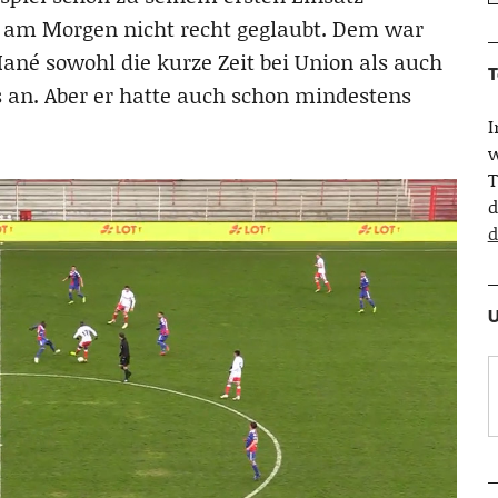
 am Morgen nicht recht geglaubt. Dem war
ané sowohl die kurze Zeit bei Union als auch
T
s an. Aber er hatte auch schon mindestens
w
T
d
d
U