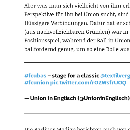
Aber was man sich vielleicht von ihm e
Perspektive für ihn bei Union sucht, sind
flüssigere Verbindungen. Dafür hat er sc
(aus nachvollziehbaren Gründen) war in 
Positionsspiel, während der Ball in Unio
ballfordernd genug, um so eine Rolle aus
#fcubas
– stage for a classic
@textilver
#fcunion
pic.twitter.com/rOZWsfrUOQ
— Union in Englisch (@UnioninEnglisch
Die Berliner Medien berichten auch von 