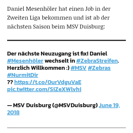
Daniel Mesenhöler hat einen Job in der
Zweiten Liga bekommen und ist ab der
nächsten Saison beim MSV Duisburg:
Der nächste Neuzugang ist fix! Daniel
#Mesenhöler
wechselt in
#ZebraStreifen
.
Herzlich Willkommen :)
#MSV
#Zebras
#NurmitDir
??
https://t.co/0urVdguVaE
pic.twitter.com/SiZeXWlvhi
— MSV Duisburg (@MSVDuisburg)
June 19,
2018