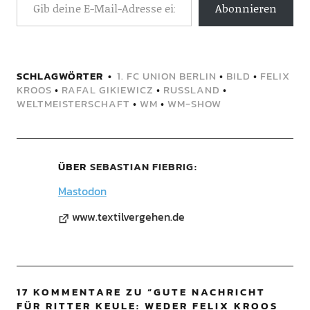
Abonnieren
SCHLAGWÖRTER
1. FC UNION BERLIN
•
BILD
•
FELIX
KROOS
•
RAFAL GIKIEWICZ
•
RUSSLAND
•
WELTMEISTERSCHAFT
•
WM
•
WM-SHOW
ÜBER
SEBASTIAN FIEBRIG
Mastodon
www.textilvergehen.de
17 KOMMENTARE ZU “
GUTE NACHRICHT
FÜR RITTER KEULE: WEDER FELIX KROOS