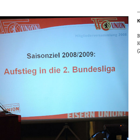
K
B
(