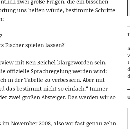
gentlich zwei große Fragen, die ein bisschen
rtung uns helfen würde, bestimmte Schritte
n:
T
?
s Fischer spielen lassen?
w
erview mit Ken Reichel klargeworden sein.
T
d
die offizielle Sprachregelung werden wird:
d
ich in der Tabelle zu verbessern. Aber mit
d das bestimmt nicht so einfach.“ Immer
er zwei großen Absteiger. Das werden wir so
U
s im November 2008, also vor fast genau zehn