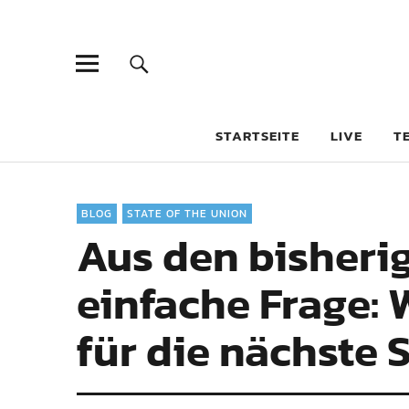
STARTSEITE
LIVE
T
BLOG
STATE OF THE UNION
Aus den bisherig
einfache Frage: W
für die nächste 