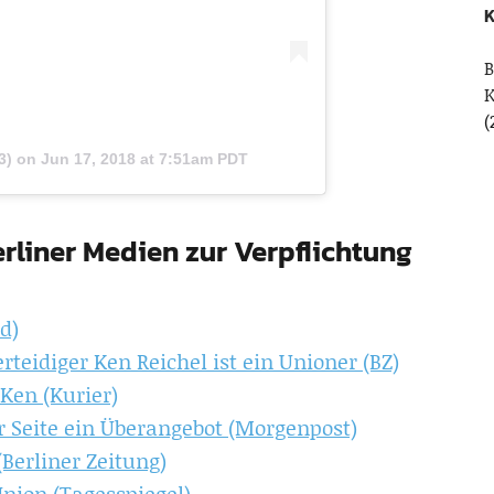
K
B
(
3) on
Jun 17, 2018 at 7:51am PDT
rliner Medien zur Verpflichtung
d)
erteidiger Ken Reichel ist ein Unioner (BZ)
 Ken (Kurier)
r Seite ein Überangebot (Morgenpost)
(Berliner Zeitung)
Union (Tagesspiegel)