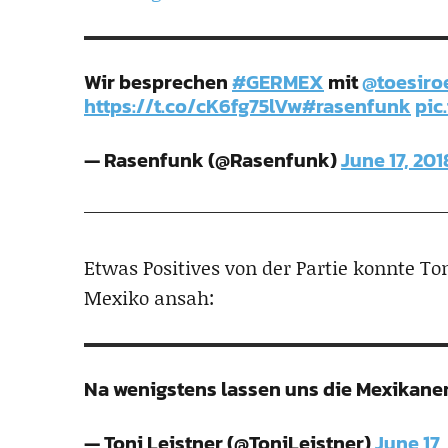
Wir besprechen
#GERMEX
mit
@toesiro
https://t.co/cK6fg75lVw
#rasenfunk
pic
— Rasenfunk (@Rasenfunk)
June 17, 201
Etwas Positives von der Partie konnte To
Mexiko ansah:
Na wenigstens lassen uns die Mexikaner 
— Toni Leistner (@ToniLeistner)
June 17,