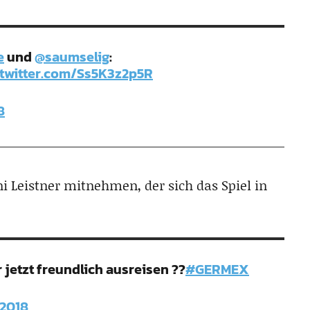
e
und
@saumselig
:
.twitter.com/Ss5K3z2p5R
8
ni Leistner mitnehmen, der sich das Spiel in
jetzt freundlich ausreisen ??
#GERMEX
 2018