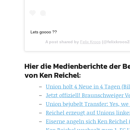
Lets goooo ??
A post shared by
Felix Kroos
(@felixkroos2
Hier die Medienberichte der Be
von Ken Reichel:
Union holt 4 Neue in 4 Tagen (Bil
Jetzt offiziell! Braunschweiger V
Union bejubelt Transfer: Yes, we
Reichel erzeugt auf Unions linke
Eiserne angeln sich Ken Reichel 
Ken Reichel wechselt zum 1. FC 