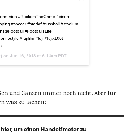
i #eisernunion #ReclaimTheGame #eisern
pping #soccer #stadaf #fussball #stadium
nstaFootball #FootballsLife
ifestyle #fujifilm #fuji #fujix100t
s
t) on
Jun 16, 2018 at 6:14am PDT
oßen und Ganzen immer noch nicht. Aber für
rn was zu lachen:
n hier, um einen Handelfmeter zu