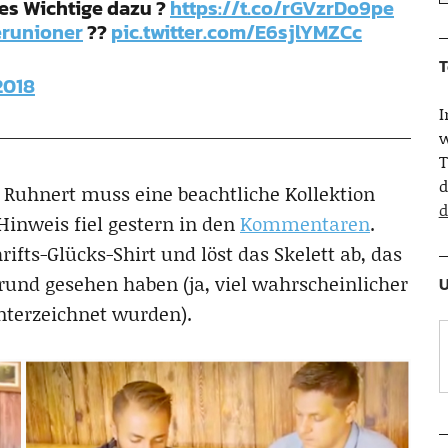
les Wichtige dazu ?
https://t.co/rGVzrDo9pe
runioner
??
pic.twitter.com/E6sjlYMZCc
T
2018
w
T
d
r Ruhnert muss eine beachtliche Kollektion
d
 Hinweis fiel gestern in den
Kommentaren
.
hrifts-Glücks-Shirt und löst das Skelett ab, das
rund gesehen haben (ja, viel wahrscheinlicher
U
unterzeichnet wurden).