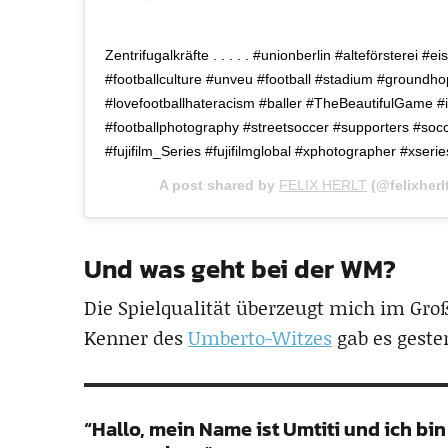
Zentrifugalkräfte . . . . . #unionberlin #alteförstere
#footballculture #unveu #football #stadium #groundho
#lovefootballhateracism #baller #TheBeautifulGame #i
#footballphotography #streetsoccer #supporters #soccerl
#fujifilm_Series #fujifilmglobal #xphotographer #xserie
A post shared by
FELIX HERLT
(@felixherl
Und was geht bei der WM?
Die Spielqualität überzeugt mich im Gr
Kenner des
Umberto-Witzes
gab es geste
“Hallo, mein Name ist Umtiti und ich bi