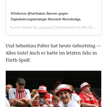
#Ostkurve @herthabsc Banner gegen
Digitalisierungsstrategie #bscwob #bundesliga
A post shared by
ubremer1
(@ubremer1) on
Mar 31, 2018 at 11:37am PDT
Und Sebastian Polter hat heute Geburtstag —
Alles Gute! Auch er hatte im letzten Jahr in
Fürth Spaß: