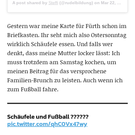
A post shared by
Steffi
(@rudelbildung) on
Mar 22, 2018 at 11:54pm PDT
Gestern war meine Karte für Fürth schon im
Briefkasten. Ihr seht mich also Ostersonntag
wirklich Schäufele essen. Und falls wer
denkt, dass meine Mutter locker lässt: Ich
muss trotzdem am Samstag kochen, um
meinen Beitrag für das versprochene
Familien-Brunch zu leisten. Auch wenn ich
zum Fußball fahre.
Schäufele und Fußball ??????
pic.twitter.com/qhC0Vx47wy