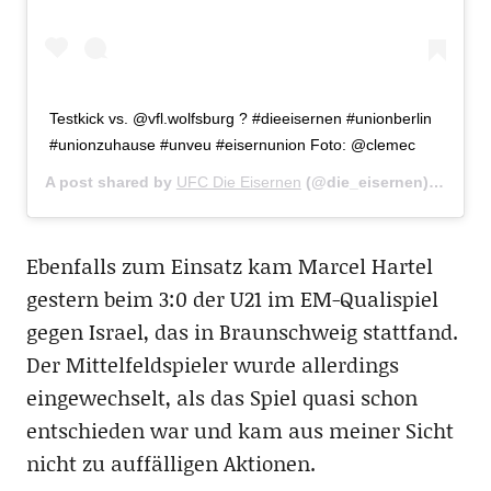
Testkick vs. @vfl.wolfsburg ? #dieeisernen #unionberlin
#unionzuhause #unveu #eisernunion Foto: @clemec
A post shared by
UFC Die Eisernen
(@die_eisernen) on
Mar 
Ebenfalls zum Einsatz kam Marcel Hartel
gestern beim 3:0 der U21 im EM-Qualispiel
gegen Israel, das in Braunschweig stattfand.
Der Mittelfeldspieler wurde allerdings
eingewechselt, als das Spiel quasi schon
entschieden war und kam aus meiner Sicht
nicht zu auffälligen Aktionen.