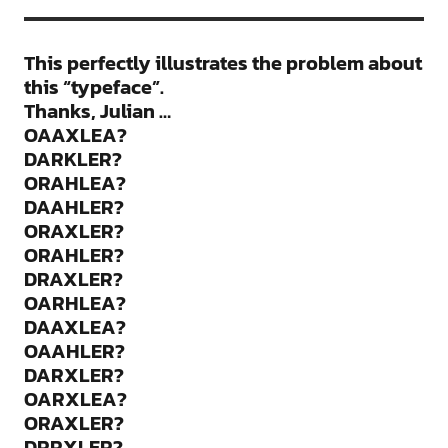
This perfectly illustrates the problem about
this “typeface”.
Thanks, Julian …
OAAXLEA?
DARKLER?
ORAHLEA?
DAAHLER?
ORAXLER?
ORAHLER?
DRAXLER?
OARHLEA?
DAAXLEA?
OAAHLER?
DARXLER?
OARXLEA?
ORAXLER?
DRRXLER?