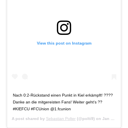
View this post on Instagram
Nach 0:2-Rückstand einen Punkt in Kiel erkämpft! ????
Danke an die mitgereisten Fans! Weiter geht‘s ??
#KIEFCU #FCUnion @1.fcunion
A post shared by
Sebastian Polter
(@polti9) on
Jan 23, 2018 at 2:11pm PST