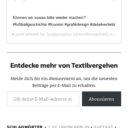
Können wir sowas bitte wieder machen?
#fußballgeschichte #fcunion #grafikdesign #detailverliebt
A post shared by
Textilvergehen
(@textilvergehen) on
Jan 23
Entdecke mehr von Textilvergehen
Melde dich für ein Abonnement an, um die neuesten
Beiträge per E-Mail zu erhalten.
Abonnieren
SCHLAGWÖRTER
1. FC UNION BERLIN
•
AUFTAKT
•