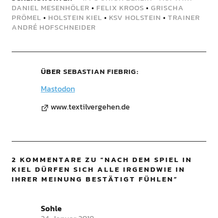
DANIEL MESENHÖLER
•
FELIX KROOS
•
GRISCHA
PRÖMEL
•
HOLSTEIN KIEL
•
KSV HOLSTEIN
•
TRAINER
ANDRÉ HOFSCHNEIDER
ÜBER
SEBASTIAN FIEBRIG
Mastodon
www.textilvergehen.de
2 KOMMENTARE ZU “
NACH DEM SPIEL IN
KIEL DÜRFEN SICH ALLE IRGENDWIE IN
IHRER MEINUNG BESTÄTIGT FÜHLEN
”
Sohle