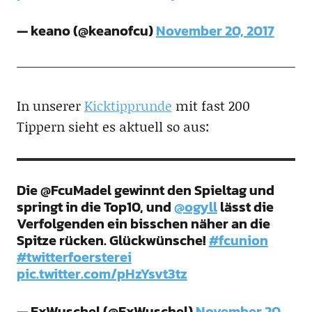
— keano (@keanofcu)
November 20, 2017
In unserer
Kicktipprunde
mit fast 200
Tippern sieht es aktuell so aus:
Die @FcuMadel gewinnt den Spieltag und
springt in die Top10, und
@ogyll
lässt die
Verfolgenden ein bisschen näher an die
Spitze rücken. Glückwünsche!
#fcunion
#twitterfoersterei
pic.twitter.com/pHzYsvt3tz
— ExWuschel (@ExWuschel)
November 20,