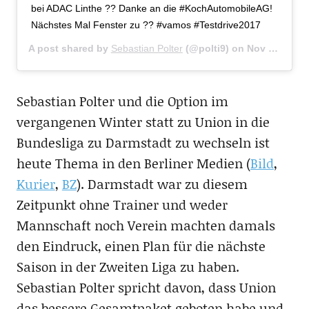
bei ADAC Linthe ?? Danke an die #KochAutomobileAG!
Nächstes Mal Fenster zu ?? #vamos #Testdrive2017
A post shared by
Sebastian Polter
(@polti9) on
Nov 20, 2017 at 1:35pm PST
Sebastian Polter und die Option im
vergangenen Winter statt zu Union in die
Bundesliga zu Darmstadt zu wechseln ist
heute Thema in den Berliner Medien (
Bild
,
Kurier
,
BZ
). Darmstadt war zu diesem
Zeitpunkt ohne Trainer und weder
Mannschaft noch Verein machten damals
den Eindruck, einen Plan für die nächste
Saison in der Zweiten Liga zu haben.
Sebastian Polter spricht davon, dass Union
das bessere Gesamtpaket geboten habe und