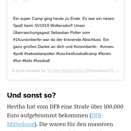
Ein super Camp ging heute zu Ende. Es war ein riesen
Spaß beim SV1919 Woltersdorf! Unser
Überraschungsgast Sebastian Polter vom
#1fcunionberlin war da der krönende Abschluss. Ein
ganz großes Danke an dich und #unionberlin . #unveu
#polti #sebastianpolter #tuschesfussballcamp #ferien
#fun #kids #fussball
A post shared by
Torsten Mattuschka
(@tuschem17) on
Oct 
Und sonst so?
Hertha hat vom DFB eine Strafe über 100.000
Euro aufgebrummt bekommen (
DFB-
Mitteilung
). Die waren für den massiven