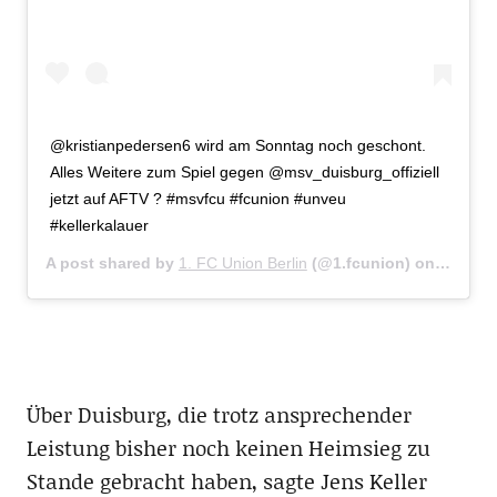
@kristianpedersen6 wird am Sonntag noch geschont.
Alles Weitere zum Spiel gegen @msv_duisburg_offiziell
jetzt auf AFTV ? #msvfcu #fcunion #unveu
#kellerkalauer
A post shared by
1. FC Union Berlin
(@1.fcunion) on
Oct 27,
Über Duisburg, die trotz ansprechender
Leistung bisher noch keinen Heimsieg zu
Stande gebracht haben, sagte Jens Keller