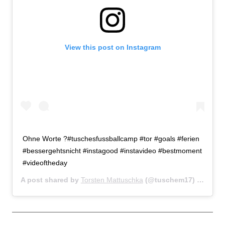
View this post on Instagram
Ohne Worte ?#tuschesfussballcamp #tor #goals #ferien
#bessergehtsnicht #instagood #instavideo #bestmoment
#videoftheday
A post shared by
Torsten Mattuschka
(@tuschem17) on
Oct 