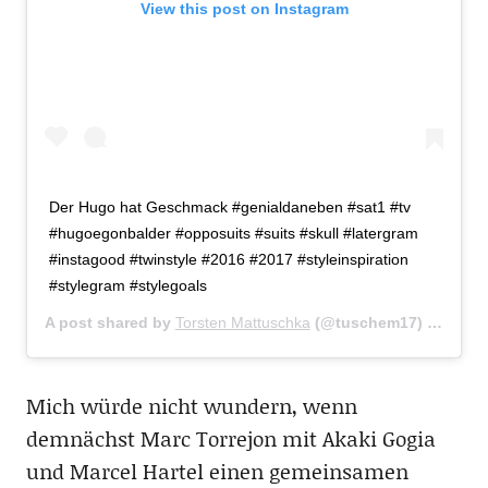
View this post on Instagram
Der Hugo hat Geschmack #genialdaneben #sat1 #tv
#hugoegonbalder #opposuits #suits #skull #latergram
#instagood #twinstyle #2016 #2017 #styleinspiration
#stylegram #stylegoals
A post shared by
Torsten Mattuschka
(@tuschem17) on
Oct 
Mich würde nicht wundern, wenn
demnächst Marc Torrejon mit Akaki Gogia
und Marcel Hartel einen gemeinsamen