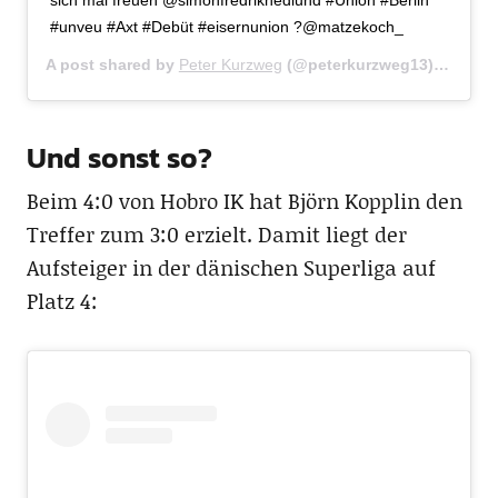
#unveu #Axt #Debüt #eisernunion ?@matzekoch_
A post shared by
Peter Kurzweg
(@peterkurzweg13) on
Oct 
Und sonst so?
Beim 4:0 von Hobro IK hat Björn Kopplin den
Treffer zum 3:0 erzielt. Damit liegt der
Aufsteiger in der dänischen Superliga auf
Platz 4: