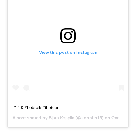
View this post on Instagram
? 4:0 #hobroik #theteam
A post shared by
Björn Kopplin
(@kopplin15) on
Oct 22, 2017 at 6:32am PDT