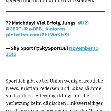
spielen und nicht nur in Provinzstadien:
?? Matchday! Viel Erfolg, Jungs.
#U21
#GERTUR
@DFB_Junioren
pic.twitter.com/6hLWnNisSt
— Sky Sport (@SkySportDE)
November 10,
2016
Sportlich gibt es bei Union wenig erfreuliche
News. Kristian Pedersen und Lukas Lämmel
sind
verletzt
. Allerdings klingt mir die
Verletzung beim dänischen Linksverteidiger
so, als wäre sie schwer genug für die Absage