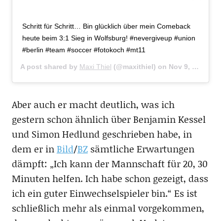
Schritt für Schritt… Bin glücklich über mein Comeback
heute beim 3:1 Sieg in Wolfsburg! #nevergiveup #union
#berlin #team #soccer #fotokoch #mt11
A post shared by
Maxi Thiel
(@maxithiel) on
Nov 9, 2016 at 9:15am PST
Aber auch er macht deutlich, was ich
gestern schon ähnlich über Benjamin Kessel
und Simon Hedlund geschrieben habe, in
dem er in
Bild
/
BZ
sämtliche Erwartungen
dämpft: „Ich kann der Mannschaft für 20, 30
Minuten helfen. Ich habe schon gezeigt, dass
ich ein guter Einwechselspieler bin.“ Es ist
schließlich mehr als einmal vorgekommen,