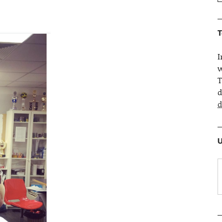
.
T
w
T
d
d
U