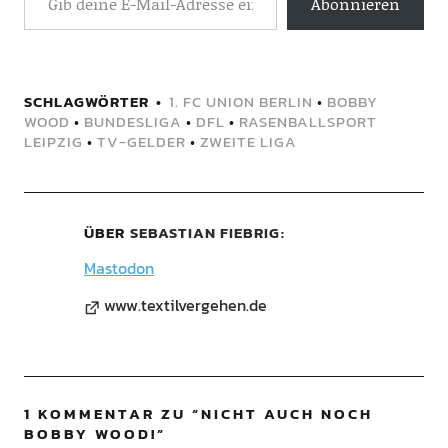
Abonnieren
SCHLAGWÖRTER
1. FC UNION BERLIN
•
BOBBY
WOOD
•
BUNDESLIGA
•
DFL
•
RASENBALLSPORT
LEIPZIG
•
TV-GELDER
•
ZWEITE LIGA
ÜBER
SEBASTIAN FIEBRIG
Mastodon
www.textilvergehen.de
1 KOMMENTAR ZU “
NICHT AUCH NOCH
BOBBY WOOD!
”