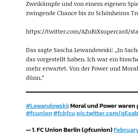
Zweikämpfe und von einem eigenen Spiel 
zwingende Chance bis zu Schönheims Tref
https://twitter.com/AZuRiXsupercard/st
Das sagte Sascha Lewandowski: „In Sache
das vorgestellt haben. Ich war ein bissch
mehr erwartet. Von der Power und Moral 
dünn.“
#Lewandowski
: Moral und Power waren 
#fcunion
#fckfcu
pic.twitter.com/qExa
— 1. FC Union Berlin (@fcunion)
February