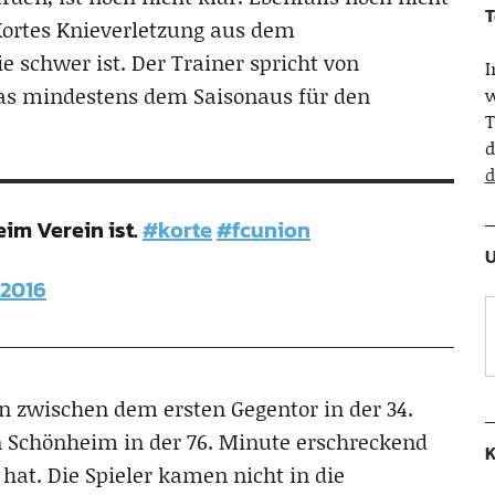
T
 Kortes Knieverletzung aus dem
sie schwer ist. Der Trainer spricht von
as mindestens dem Saisonaus für den
w
T
d
d
eim Verein ist.
#korte
#fcunion
U
 2016
n zwischen dem ersten Gegentor in der 34.
 Schönheim in der 76. Minute erschreckend
K
 hat. Die Spieler kamen nicht in die