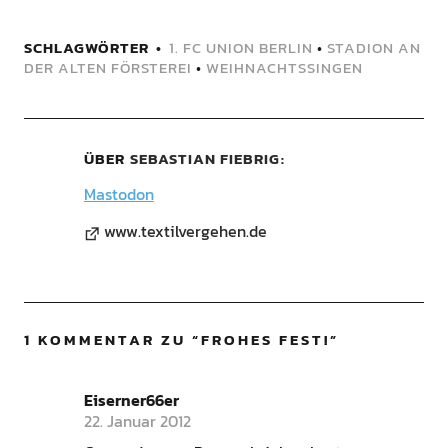
SCHLAGWÖRTER
1. FC UNION BERLIN
•
STADION AN
DER ALTEN FÖRSTEREI
•
WEIHNACHTSSINGEN
ÜBER
SEBASTIAN FIEBRIG
Mastodon
www.textilvergehen.de
1 KOMMENTAR ZU “
FROHES FEST!
”
Eiserner66er
22. Januar 2012