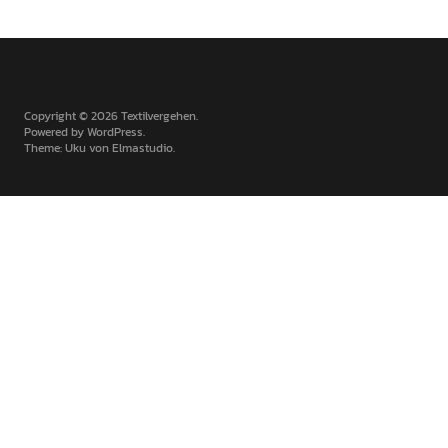
Copyright © 2026 Textilvergehen
Powered by
WordPress
Theme: Uku von
Elmastudio