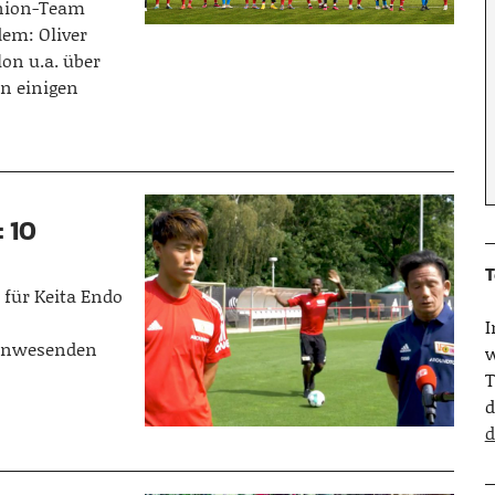
 Union-Team
dem: Oliver
lon u.a. über
n einigen
: 10
T
für Keita Endo
e
n anwesenden
w
…
T
d
d