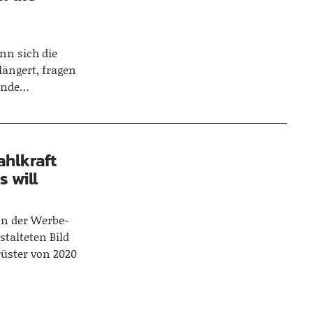
m
nn sich die
längert, fragen
tünde…
ahlkraft
 will
on der Werbe-
stalteten Bild
rüster von 2020