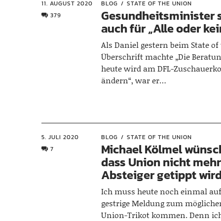
11. AUGUST 2020
BLOG
STATE OF THE UNION
Gesundheitsminister s
379
auch für „Alle oder kei
Als Daniel gestern beim State of
Überschrift machte „Die Beratung
heute wird am DFL-Zuschauerk
ändern“, war er…
5. JULI 2020
BLOG
STATE OF THE UNION
Michael Kölmel wünsch
7
dass Union nicht mehr
Absteiger getippt wir
Ich muss heute noch einmal au
gestrige Meldung zum möglich
Union-Trikot kommen. Denn ic