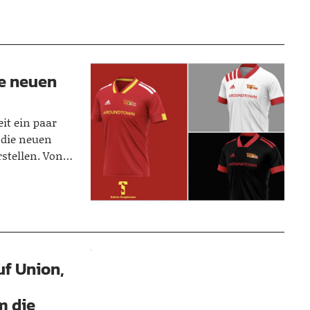
ie neuen
eit ein paar
 die neuen
arstellen. Von…
uf Union,
m die