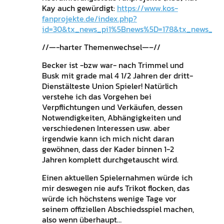
Kay auch gewürdigt:
https://www.kos-
fanprojekte.de/index.php?
id=30&tx_news_pi1%5Bnews%5D=178&tx_news_pi1
//—-harter Themenwechsel—–//
Becker ist -bzw war- nach Trimmel und
Busk mit grade mal 4 1/2 Jahren der dritt-
Dienstälteste Union Spieler! Natürlich
verstehe ich das Vorgehen bei
Verpflichtungen und Verkäufen, dessen
Notwendigkeiten, Abhängigkeiten und
verschiedenen Interessen usw. aber
irgendwie kann ich mich nicht daran
gewöhnen, dass der Kader binnen 1-2
Jahren komplett durchgetauscht wird.
Einen aktuellen Spielernahmen würde ich
mir deswegen nie aufs Trikot flocken, das
würde ich höchstens wenige Tage vor
seinem offiziellen Abschiedsspiel machen,
also wenn überhaupt…