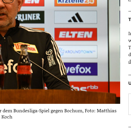
T
w
T
d
d
U
or dem Bundesliga-Spiel gegen Bochum, Foto: Matthias
Koch