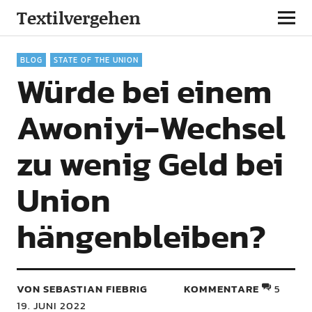
Textilvergehen
BLOG
STATE OF THE UNION
Würde bei einem
Awoniyi-Wechsel
zu wenig Geld bei
Union
hängenbleiben?
VON SEBASTIAN FIEBRIG
KOMMENTARE
5
19. JUNI 2022