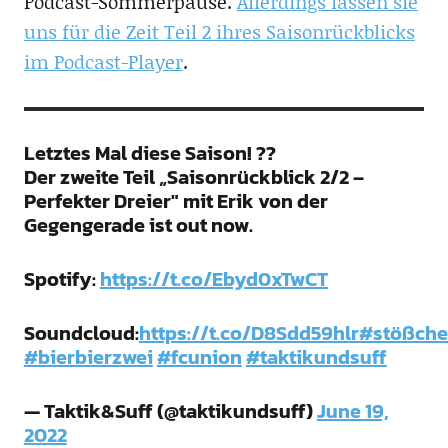
Podcast-Sommerpause.
Allerdings lassen sie
uns für die Zeit Teil 2 ihres Saisonrückblicks
im Podcast-Player
.
Letztes Mal diese Saison! ??
Der zweite Teil „Saisonrückblick 2/2 –
Perfekter Dreier" mit Erik von der
Gegengerade ist out now.
Spotify:
https://t.co/Ebyd0xTwCT
Soundcloud:
https://t.co/D8Sdd59hlr
#stößch
#bierbierzwei
#fcunion
#taktikundsuff
— Taktik&Suff (@taktikundsuff)
June 19,
2022