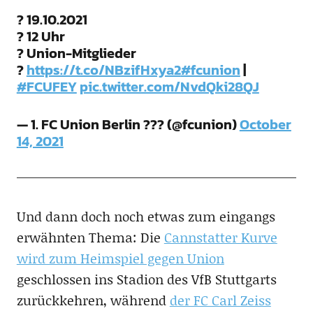
? 19.10.2021
? 12 Uhr
? Union-Mitglieder
?
https://t.co/NBzifHxya2
#fcunion
|
#FCUFEY
pic.twitter.com/NvdQki28QJ
— 1. FC Union Berlin ??? (@fcunion)
October
14, 2021
Und dann doch noch etwas zum eingangs
erwähnten Thema: Die
Cannstatter Kurve
wird zum Heimspiel gegen Union
geschlossen ins Stadion des VfB Stuttgarts
zurückkehren, während
der FC Carl Zeiss