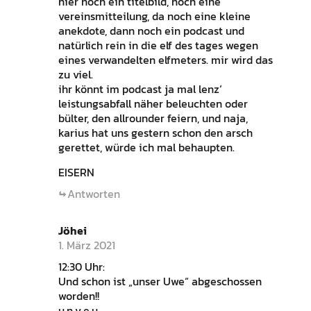
hier noch ein titelbild, noch eine
vereinsmitteilung, da noch eine kleine
anekdote, dann noch ein podcast und
natürlich rein in die elf des tages wegen
eines verwandelten elfmeters. mir wird das
zu viel.
ihr könnt im podcast ja mal lenz‘
leistungsabfall näher beleuchten oder
bülter, den allrounder feiern, und naja,
karius hat uns gestern schon den arsch
gerettet, würde ich mal behaupten.
EISERN
Antworten
Jöhei
1. März 2021
12:30 Uhr:
Und schon ist „unser Uwe“ abgeschossen
worden!!
u.n.v.e.u.