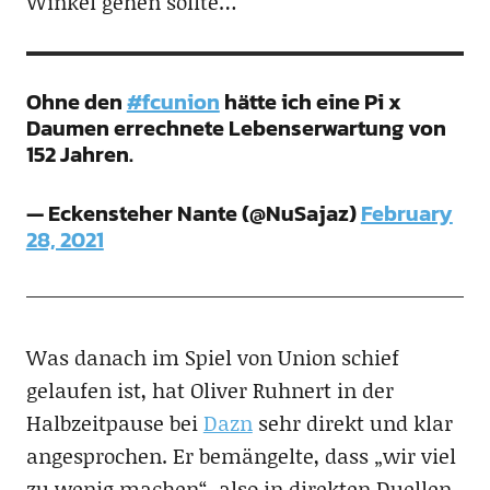
Winkel gehen sollte…
Ohne den
#fcunion
hätte ich eine Pi x
Daumen errechnete Lebenserwartung von
152 Jahren.
— Eckensteher Nante (@NuSajaz)
February
28, 2021
Was danach im Spiel von Union schief
gelaufen ist, hat Oliver Ruhnert in der
Halbzeitpause bei
Dazn
sehr direkt und klar
angesprochen. Er bemängelte, dass „wir viel
zu wenig machen“, also in direkten Duellen