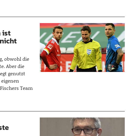
 ist
 nicht
g, obwohl die
e. Aber die
egt genutzt
e eigenen
 Fischers Team
ste