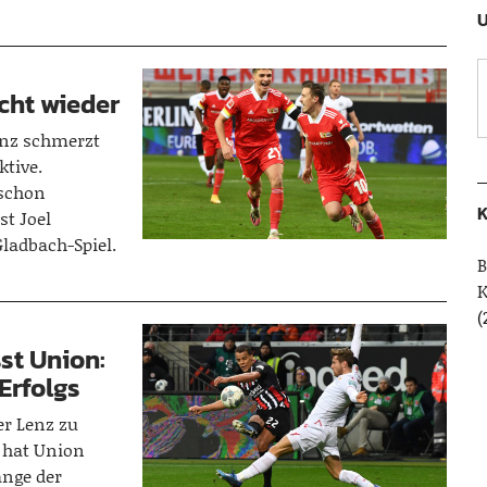
U
acht wieder
enz schmerzt
ktive.
schon
K
st Joel
Gladbach-Spiel.
B
(
st Union:
Erfolgs
r Lenz zu
 hat Union
änge der