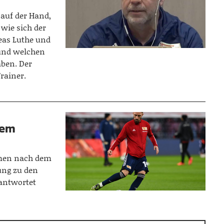
 auf der Hand,
wie sich der
eas Luthe und
 und welchen
aben. Der
rainer.
dem
men nach dem
lung zu den
eantwortet