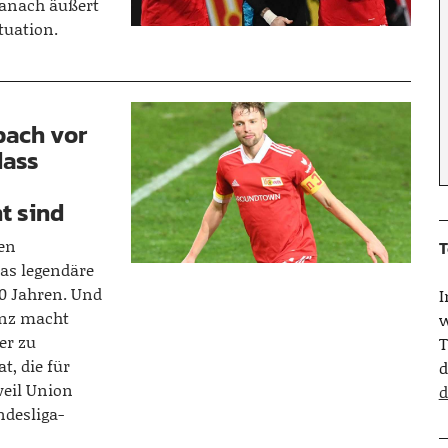
Danach äußert
tuation.
bach vor
dass
t sind
gen
T
as legendäre
20 Jahren. Und
enz macht
w
er zu
T
t, die für
d
weil Union
d
ndesliga-