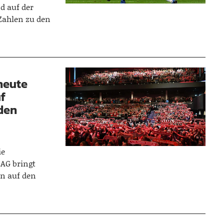
d auf der
Zahlen zu den
 heute
uf
den
ie
AG bringt
n auf den