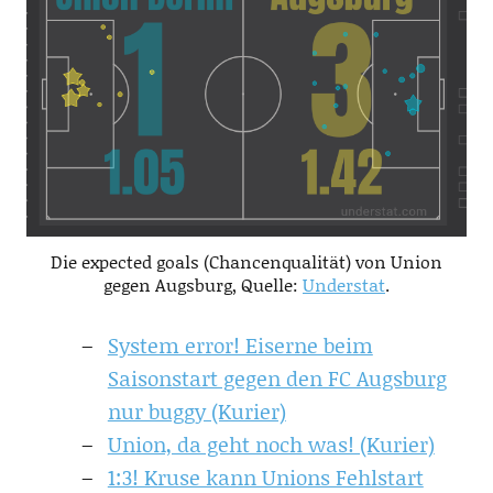
Die expected goals (Chancenqualität) von Union
gegen Augsburg, Quelle:
Understat
.
System error! Eiserne beim
Saisonstart gegen den FC Augsburg
nur buggy (Kurier)
Union, da geht noch was! (Kurier)
1:3! Kruse kann Unions Fehlstart