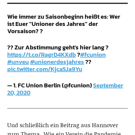
Wie immer zu Saisonbeginn heißt es: Wer
ist Euer "Unioner des Jahres" der
Vorsaison? ?
?? Zur Abstimmung geht's hier lang ?
https://t.co/RagrD4KXdb
?
#fcunion
#unveu
#unionerdesjahres
??
pic.twitter.com/Kjca5Ja9Yu
— 1. FC Union Berlin (@fcunion)
September
20, 2020
Und schließlich ein Beitrag aus Hannover
zum Thema „Wie ein Verein die Pandemie