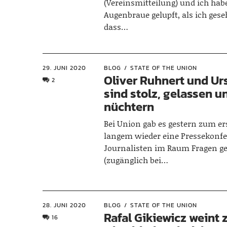
(Vereinsmitteilung) und ich habe
Augenbraue gelupft, als ich ges
dass…
29. JUNI 2020
BLOG
STATE OF THE UNION
Oliver Ruhnert und Ur
2
sind stolz, gelassen u
nüchtern
Bei Union gab es gestern zum er
langem wieder eine Pressekonfer
Journalisten im Raum Fragen ge
(zugänglich bei…
28. JUNI 2020
BLOG
STATE OF THE UNION
Rafal Gikiewicz weint
16