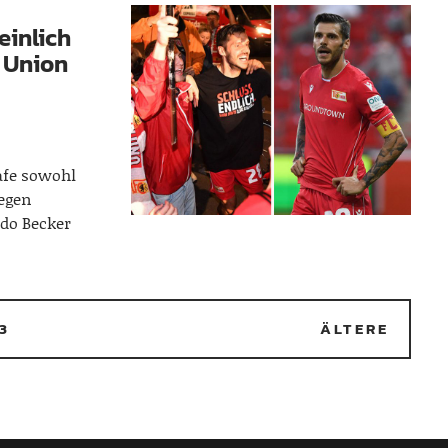
einlich
s Union
rafe sowohl
gegen
do Becker
3
ÄLTERE