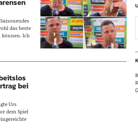
arensen
U
s Saisonendes
ohl das beste
n können. Ich
K
B
beitslos
rtrag bei
(
agte Urs
vor dem Spiel
eingereichte