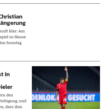
Christian
rlängerung
kunft klar: Am
nspiel zu Hause
. Am Sonntag
t in
ieler
ern den
Verfügung, und
ten, dass ihm