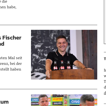
 die
ehen habe,
s Fischer
nd
sten Mal seit
T
enz, bei der
stellt haben
w
T
d
d
 zum