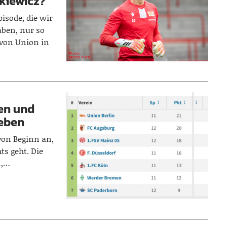
ikiewicz?
isode, die wir
ben, nur so
 von Union in
en und
ieben
 von Beginn an,
ts geht. Die
n,…