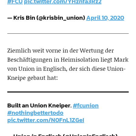
#FCU
pic.twitter.com/YHznfa3Rz2
— Kris Bin (@krisbin_union)
April 10, 2020
Ziemlich weit vorne in der Wertung der
Beschäftigungen in Heimisolation liegt Mark
von Union in Englisch, der sich diese Union-
Kneipe gebaut hat:
Built an Union Kneiper.
#fcunion
#nothingbettertodo
pic.twitter.com/N0FnL1ZGeI