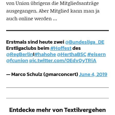
von Union übrigens die Mitgliedsanträge
ausgegangen. Aber Mitglied kann man ja
auch online werden …
Erstmals sind heute zwei
@Bundesliga_DE
Erstligaclubs beim
#Hoffest
des
@RegBerlin
!
#hahohe
@HerthaBSC
#eisern
@fcunion
pic.twitter.com/0Edv0yTRiA
— Marco Schulz (@marconcert)
June 4, 2019
Entdecke mehr von Textilvergehen