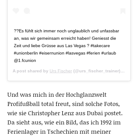
??Es fühlt sich immer noch unglaublich und unfassbar
an, was wir gemeinsam erreicht haben! Geniesst die
Zeit und liebe Grüsse aus Las Vegas ? #takecare
#unionberlin #eisernunion #lasvegas #ferien #urlaub
@1.fcunion
A post shared by
Urs Fischer
(@urs_fischer_trainer) on
Jun 
Und was mich in der Hochglanzwelt
Profifußball total freut, sind solche Fotos,
wie sie Christopher Lenz aus Dubai postet.
Da sieht aus, wie ein Bild, das ich 1992 im
Ferienlager in Tschechien mit meiner