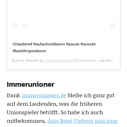
Urlaubsreif #aufaufunddavon #pause #auszeit
#backforgoodsoon
A post shared by
Christian Arbeit
(@christian_arbeit) on
Jun 
Immerunioner
Dank
immerunioner.de
bleibe ich ganz gut
auf dem Laufenden, was die früheren
Unionspieler betrifft. So habe ich auch
mitbekommen,
dass Boné-Uaferro nun zum