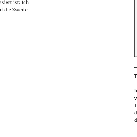
iert ist: Ich
f die Zweite
T
w
T
d
d