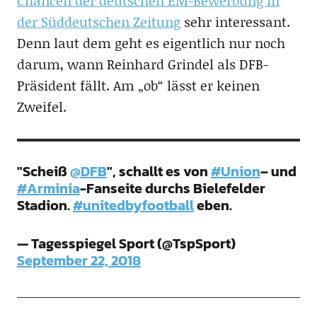
Chancen der deutschen EM-Bewerbung in
der Süddeutschen Zeitung
sehr interessant.
Denn laut dem geht es eigentlich nur noch
darum, wann Reinhard Grindel als DFB-
Präsident fällt. Am „ob“ lässt er keinen
Zweifel.
"Scheiß
@DFB
", schallt es von
#Union
– und
#Arminia
-Fanseite durchs Bielefelder
Stadion.
#unitedbyfootball
eben.
— Tagesspiegel Sport (@TspSport)
September 22, 2018