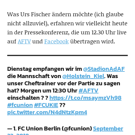
Was Urs Fischer ändern möchte (ich glaube
nicht allzuviel), erfahren wir vielleicht heute
in der Pressekonferenz, die um 12.30 Uhr live
auf
AFTV
und
Facebook
übertragen wird.
Dienstag empfangen wir im
@StadionAdAF
die Mannschaft von
@Holstein_Kiel
. Was
unser Cheftrainer vor der Partie zu sagen
hat? Morgen um 12:30 Uhr
#AFTV
einschalten ? ?
https://t.co/msaymzVh98
#fcunion
#FCUKIE
??
pic.twitter.com/N4dNtzKpm4
— 1. FC Union Berlin (@fcunion)
September