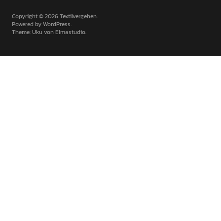
Copyright © 2026 Textilvergehen
Powered by
WordPress
Theme: Uku von
Elmastudio