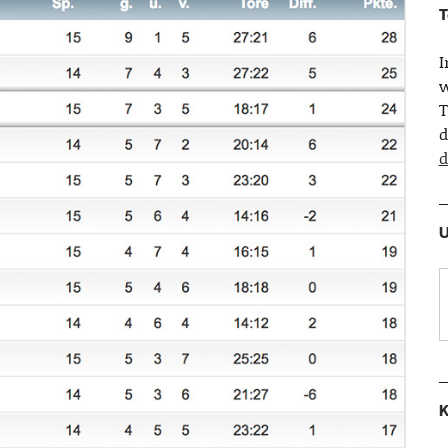
T
w
T
d
d
U
K