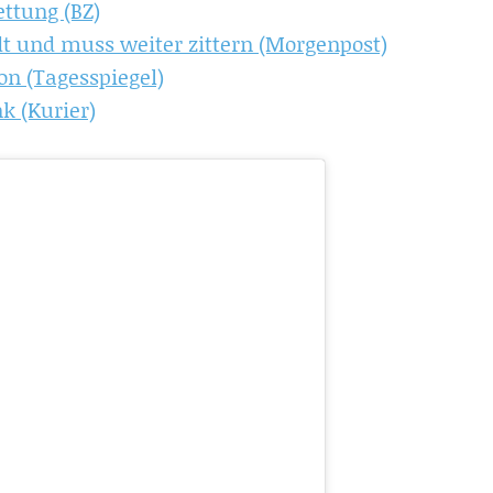
ettung (BZ)
t und muss weiter zittern (Morgenpost)
on (Tagesspiegel)
k (Kurier)