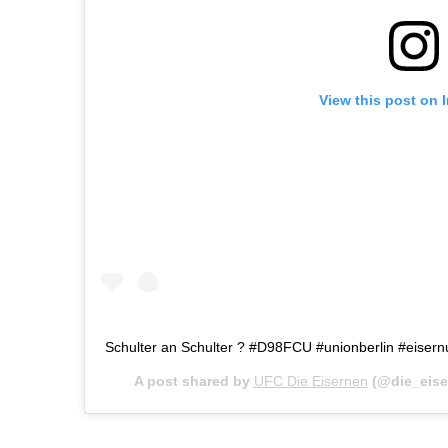
View this post on 
Schulter an Schulter ? #D98FCU #unionberlin #eiser
A post shared by
UFC Die Eisernen
(@die_eise