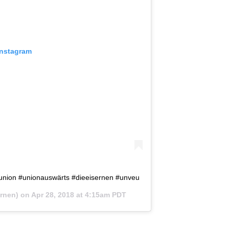
Instagram
nunion #unionauswärts #dieeisernen #unveu
rnen) on
Apr 28, 2018 at 4:15am PDT