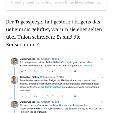
A post shared by
Textilvergehen
(@textilvergehen) on
Feb 11
Der Tagesspiegel hat gestern übrigens das
Geheimnis gelüftet, warum sie eher selten
über Union schreiben: Es sind die
Konsonanten ?