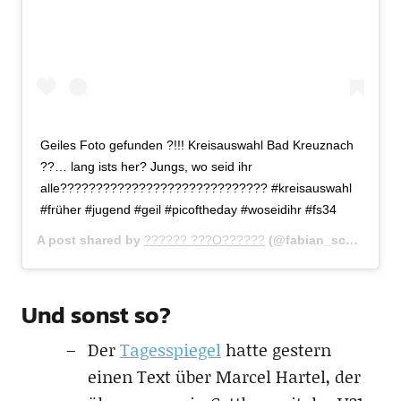
Geiles Foto gefunden ?!!! Kreisauswahl Bad Kreuznach
??… lang ists her? Jungs, wo seid ihr
alle????????????????????????????? #kreisauswahl
#früher #jugend #geil #picoftheday #woseidihr #fs34
A post shared by
?????? ???O??????
(@fabian_schoenheim34) on
Und sonst so?
Der
Tagesspiegel
hatte gestern
einen Text über Marcel Hartel, der