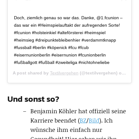
Doch, ziemlich genau so war das. Danke, @1.fcunion –
das war ein #Heimspielauftakt der aufregenden Sorte!
#fcunion #holsteinkiel #alteförsterei #heimspiel
#heimsieg #dreipunktebleibenhier #verdammtknapp
#fussball #berlin #köpenick #fcu #fcub
#eisernunionberlin #eisernunion #fcunionberlin
#fußballgott #fußball #zweiteliga #nichtohneliebe
A post shared by
Textilvergehen
(@textilvergehen) on
Aug 5,
Und sonst so?
Benjamin Köhler hat offiziell seine
Karriere beendet (
BZ
/
Bild
). Ich
wünsche ihm einfach nur
Gesundheit! Hier sehen wir ihn