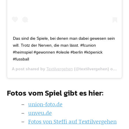
Das sind die Spiele, bei denen man dabei gewesen sein
will. Trotz der Nerven, die man lässt. #fcunion
#heimspiel #gewonnen #oleole #berlin #köpenick
#fussball
A post shared by
Textilvergehen
(@textilvergehen) on
Aug 4,
Fotos vom Spiel gibt es hier:
union-foto.de
unveu.de
Fotos von Steffi auf Textilvergehen