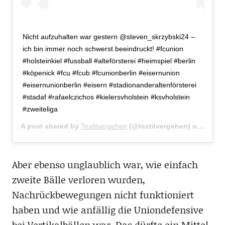
Nicht aufzuhalten war gestern @steven_skrzybski24 –
ich bin immer noch schwerst beeindruckt! #fcunion
#holsteinkiel #fussball #alteförsterei #heimspiel #berlin
#köpenick #fcu #fcub #fcunionberlin #eisernunion
#eisernunionberlin #eisern #stadionanderaltenförsterei
#stadaf #rafaelczichos #kielersvholstein #ksvholstein
#zweiteliga
A post shared by
Textilvergehen
(@textilvergehen) on
Aug 5,
Aber ebenso unglaublich war, wie einfach
zweite Bälle verloren wurden,
Nachrückbewegungen nicht funktioniert
haben und wie anfällig die Uniondefensive
bei Vertikalbällen war. Das dürfte ein Mittel