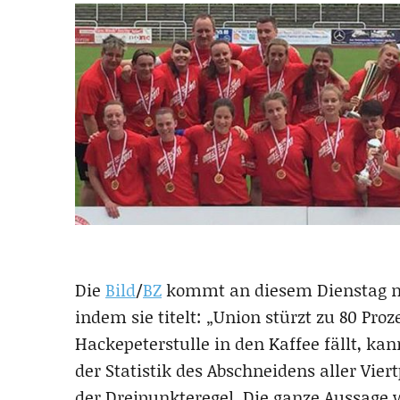
Die
Bild
/
BZ
kommt an diesem Dienstag na
indem sie titelt: „Union stürzt zu 80 Proz
Hackepeterstulle in den Kaffee fällt, ka
der Statistik des Abschneidens aller Vier
der Dreipunkteregel. Die ganze Aussage wi