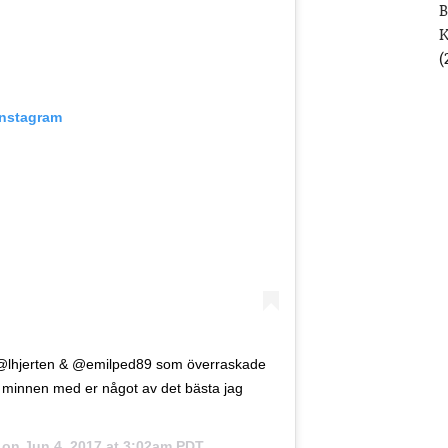
B
(
Instagram
er @lhjerten & @emilped89 som överraskade
a minnen med er något av det bästa jag
on
Jun 4, 2017 at 3:02am PDT