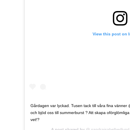
View this post on 
Gårdagen var lyckad. Tusen tack till våra fina vänn
och bjöd oss till summerburst ? Att skapa oförglömlig
vet!?
A post shared by @
sandraisabelhedlund