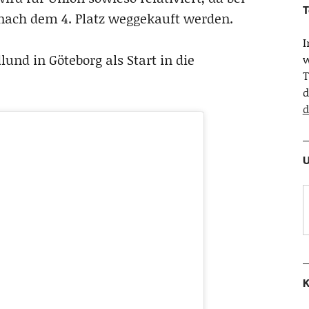
T
r nach dem 4. Platz weggekauft werden.
nd in Göteborg als Start in die
w
T
d
d
U
K