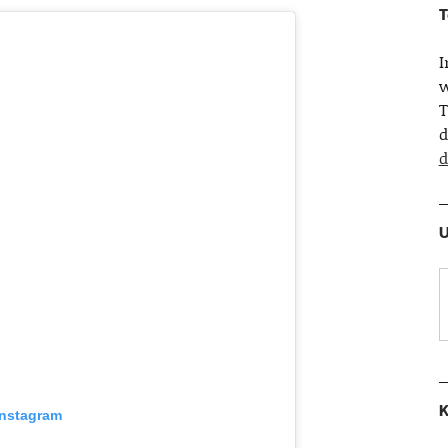
T
w
T
d
d
U
K
Instagram