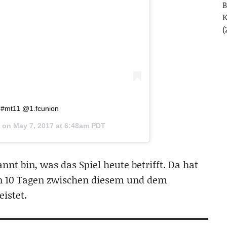
B
(
 #mt11 @1.fcunion
) on
May 7, 2017 at 6:48am PDT
annt bin, was das Spiel heute betrifft. Da hat
on 10 Tagen zwischen diesem und dem
istet.