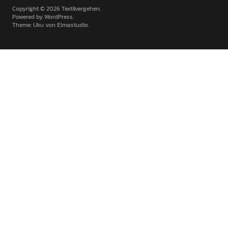
Copyright © 2026 Textilvergehen
Powered by
WordPress
Theme: Uku von
Elmastudio