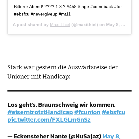
Bitterer Abend! ???? 1:3 ? #458 #tage #comeback #tor
#ebsfcu #nevergiveup #mt11
A post shared by
Maxi Thiel
(@maxithiel) on
May 8, 2017 at 1:42pm PDT
Stark war gestern die Auswärtsreise der
Unioner mit Handicap:
Los geht's. Braunschweig wir kommen.
#eiserntrotztHandicap
#fcunion
#ebsfcu
pic.twitter.com/FXLGLmGnSz
— Eckensteher Nante (@NuSajaz)
May 8,