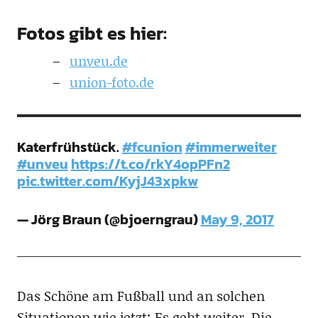
Fotos gibt es hier:
unveu.de
union-foto.de
Katerfrühstück.
#fcunion
#immerweiter
#unveu
https://t.co/rkY4opPFn2
pic.twitter.com/KyjJ43xpkw
— Jörg Braun (@bjoerngrau)
May 9, 2017
Das Schöne am Fußball und an solchen
Situationen wie jetzt: Es geht weiter. Die