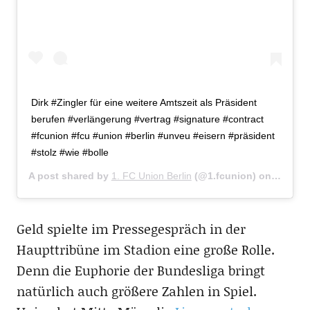
Dirk #Zingler für eine weitere Amtszeit als Präsident
berufen #verlängerung #vertrag #signature #contract
#fcunion #fcu #union #berlin #unveu #eisern #präsident
#stolz #wie #bolle
A post shared by
1. FC Union Berlin
(@1.fcunion) on
Mar 23,
Geld spielte im Pressegespräch in der
Haupttribüne im Stadion eine große Rolle.
Denn die Euphorie der Bundesliga bringt
natürlich auch größere Zahlen in Spiel.