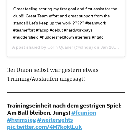
Great feeling scoring my first goal and first assist for the
club!!! Great Team effort and great support from the
stands!! Let's keep up the work ????? #teamwork
#teameffort #facup #debut #hardworkpays
#huddersfield #huddersfieldtown #terriers #htafc
A post shared by
Collin Quaner
(@clnqu) on
Jan 28, 2017 at 11:03am PST
Bei Union selbst war gestern etwas
Training/Auslaufen angesagt:
Trainingseinheit nach dem gestrigen Spiel:
Am Ball bleiben, Jungs!
#fcunion
#heimsieg
#weitergehts
pic.twitter.com/4M7koklLuk