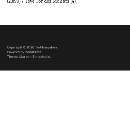
(2.890)
Teve Tor des Monats
(4)
Copyright © 2026 Textilvergehen
Powered by
WordPress
Theme: Uku von
Elmastudio