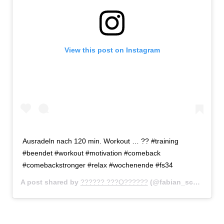
View this post on Instagram
Ausradeln nach 120 min. Workout … ?? #training
#beendet #workout #motivation #comeback
#comebackstronger #relax #wochenende #fs34
A post shared by
?????? ???O??????
(@fabian_schoenheim34) on