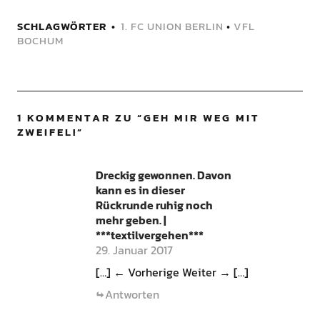
SCHLAGWÖRTER
1. FC UNION BERLIN
•
VFL
BOCHUM
1 KOMMENTAR ZU “
GEH MIR WEG MIT
ZWEIFEL!
”
Dreckig gewonnen. Davon
kann es in dieser
Rückrunde ruhig noch
mehr geben. |
***textilvergehen***
29. Januar 2017
[…] ← Vorherige Weiter → […]
Antworten