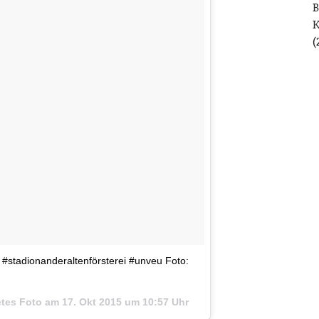
B
(
n #stadionanderaltenförsterei #unveu Foto:
etes Foto am
17. Okt 2015 um 10:57 Uhr