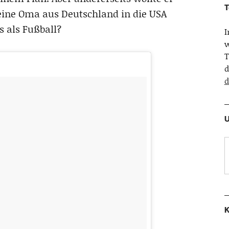
T
seine Oma aus Deutschland in die USA
s als Fußball?
w
T
d
d
U
K