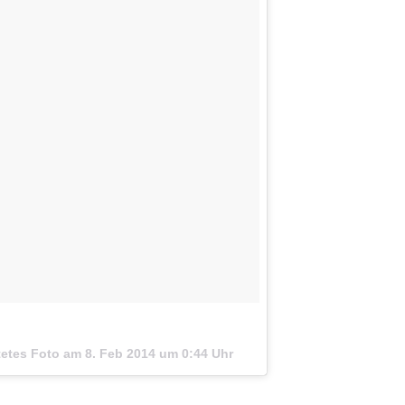
tetes Foto am
8. Feb 2014 um 0:44 Uhr