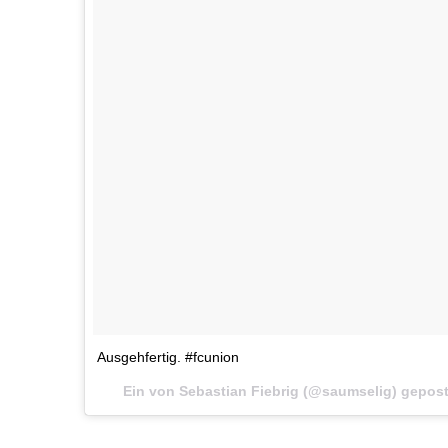
Ausgehfertig. #fcunion
Ein von Sebastian Fiebrig (@saumselig) gepos