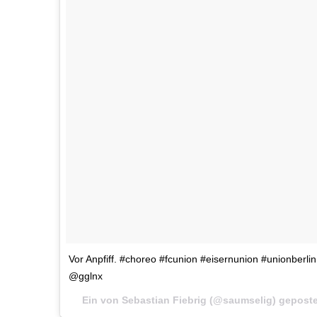
Vor Anpfiff. #choreo #fcunion #eisernunion #unionberli
@gglnx
Ein von Sebastian Fiebrig (@saumselig) gepost