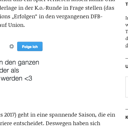
T
erlage in der K.o.-Runde in Frage stellen (das
ions „Erfolgen“ in den vergangenen DFB-
 auf Union.
w
T
d
d
U
s 2017) geht in eine spannende Saison, die ein
K
riere entscheidet. Deswegen haben sich