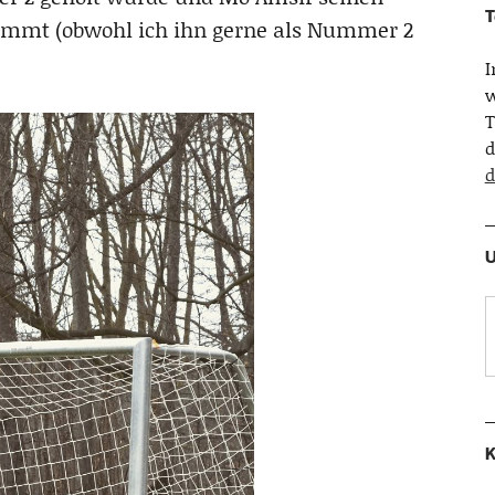
T
kommt (obwohl ich ihn gerne als Nummer 2
w
T
d
d
U
K