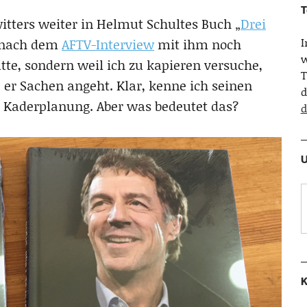
T
tters weiter in Helmut Schultes Buch „
Drei
h nach dem
AFTV-Interview
mit ihm noch
w
tte, sondern weil ich zu kapieren versuche,
T
er Sachen angeht. Klar, kenne ich seinen
d
d Kaderplanung. Aber was bedeutet das?
d
U
K