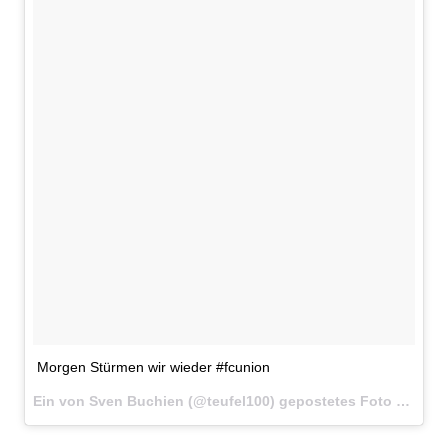
Morgen Stürmen wir wieder #fcunion
Ein von Sven Buchien (@teufel100) gepostetes Foto am
15.