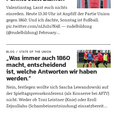
Valentinstag. Lasst euch nichts
einreden. Heute 13.30 Uhr ist Anpfiff der Partie Union
gegen 1860. Und ich dachte, Sonntag ist Fußball.
pic.twitter.com/nLfu1u7K4E — rudelbildung
(@rudelbildung) February…
BLOG
STATE OF THE UNION
„Was immer auch 1860
macht, entscheidend
ist, welche Antworten wir haben
werden.“
Nein, festlegen wollte sich Sascha Lewandowski auf
der Spieltagspressekonferenz (als Konserve bei AFTV)
nicht. Weder ob Toni Leistner (Knie) oder Eroll
Zejnullahu (Schambeinentzündung) einsatzbereit…