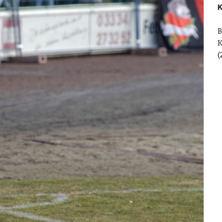
K
B
(