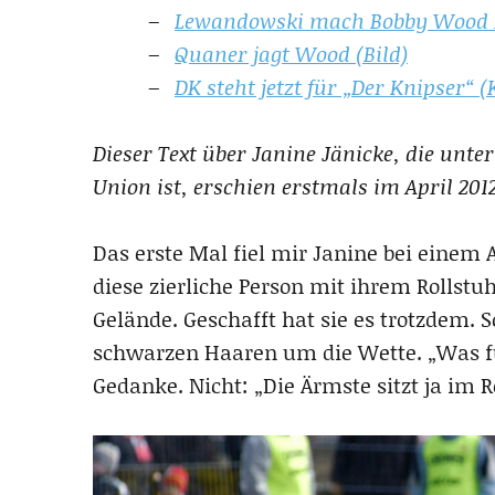
Lewandowski mach Bobby Wood 
Quaner jagt Wood (Bild)
DK steht jetzt für „Der Knipser“ (
Dieser Text über Janine Jänicke, die unt
Union ist, erschien erstmals im April 20
Das erste Mal fiel mir Janine bei einem 
diese zierliche Person mit ihrem Rollst
Gelände. Geschafft hat sie es trotzdem. 
schwarzen Haaren um die Wette. „Was fü
Gedanke. Nicht: „Die Ärmste sitzt ja im R