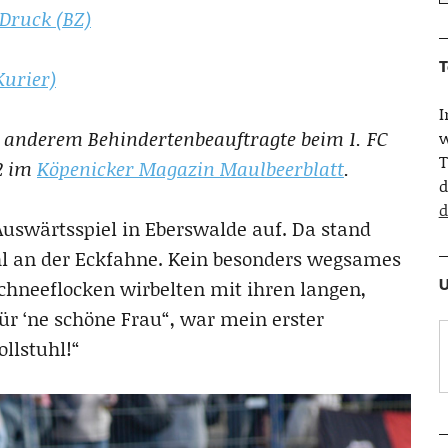
Druck (BZ)
T
Kurier)
er anderem Behindertenbeauftragte beim 1. FC
w
T
12 im
Köpenicker Magazin Maulbeerblatt
.
d
d
Auswärtsspiel in Eberswalde auf. Da stand
uhl an der Eckfahne. Kein besonders wegsames
U
Schneeflocken wirbelten mit ihren langen,
r ‘ne schöne Frau“, war mein erster
ollstuhl!“